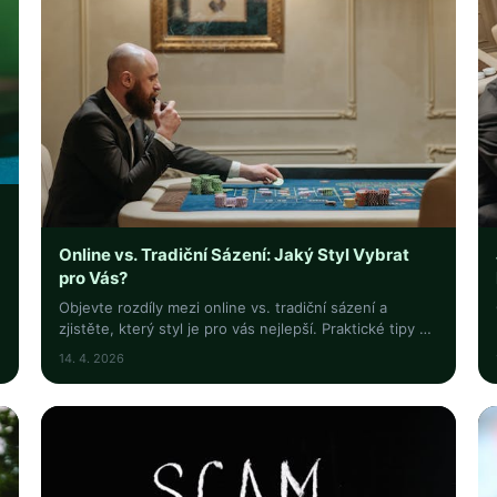
Online vs. Tradiční Sázení: Jaký Styl Vybrat
e
pro Vás?
Objevte rozdíly mezi online vs. tradiční sázení a
zjistěte, který styl je pro vás nejlepší. Praktické tipy a
srovnání, které vám pomohou vybrat správně.
14. 4. 2026