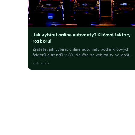
Jak vybírat online automaty? Klíčové faktory
rozboru!
Zjistěte, jak vybírat online automaty podle klíčových
faktorů a trendů v ČR. Naučte se vybírat ty nejlepší
sloty pro maximální zábavu a výhry!
2. 4. 2026