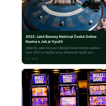
2023: Jaké Bonusy Nabízejí Česká Online
Kasina a Jak je Využít
Objevte, jaké bonusy nabízejí česká online kasina v
roce 2023 a naučte se je efektivně využít pro
maximální zábavu a výhry. Klikněte a zjistěte víc!
9. 4. 2026