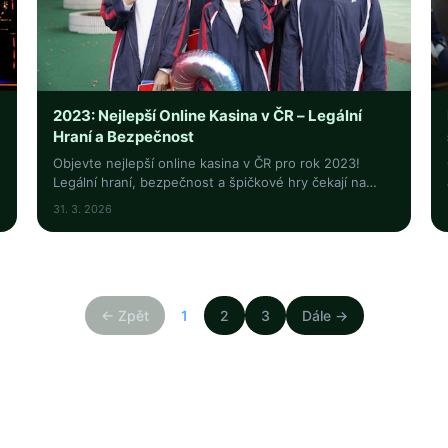
2023: Nejlepší Online Kasina v ČR – Legální
Hraní a Bezpečnost
Objevte nejlepší online kasina v ČR pro rok 2023!
Legální hraní, bezpečnost a špičkové hry čekají na
vás. Vyberte si to pravé kasino ještě dnes!
31. 3. 2026
← Zpět
1
2
3
Dále →