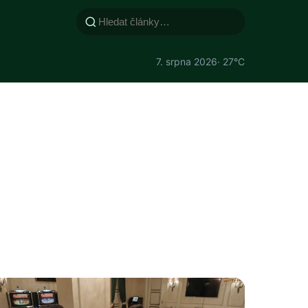
7. srpna 2026
· 27°C