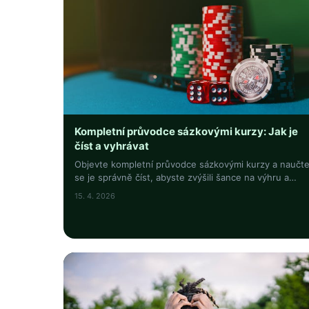
Kompletní průvodce sázkovými kurzy: Jak je
číst a vyhrávat
Objevte kompletní průvodce sázkovými kurzy a naučt
se je správně číst, abyste zvýšili šance na výhru a
sázení proměnili v ziskovou hru.
15. 4. 2026