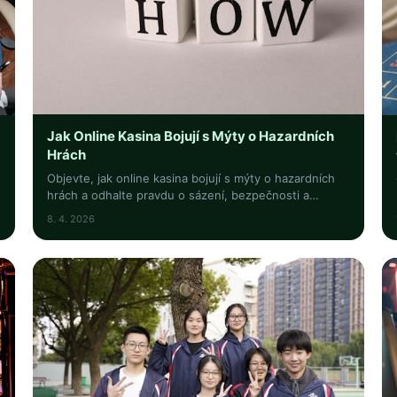
Jak Online Kasina Bojují s Mýty o Hazardních
Hrách
Objevte, jak online kasina bojují s mýty o hazardních
hrách a odhalte pravdu o sázení, bezpečnosti a
šancích na výhru v digitálním světě.
8. 4. 2026