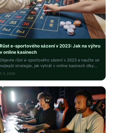
Růst e-sportového sázení v 2023: Jak na výhru
v online kasinech
Objevte růst e-sportového sázení v 2023 a naučte se
nejlepší strategie, jak vyhrát v online kasinech díky
znalostem a analýzám e-sportů.
7. 4. 2026