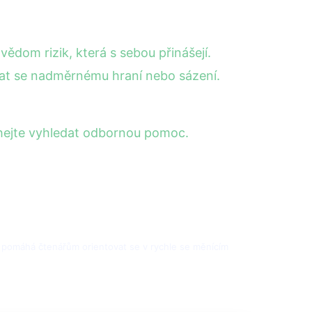
vědom rizik, která s sebou přinášejí.
ýbat se nadměrnému hraní nebo sázení.
váhejte vyhledat odbornou pomoc.
i pomáhá čtenářům orientovat se v rychle se měnícím