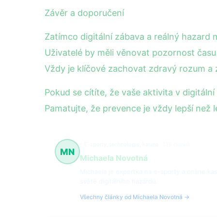
Závěr a doporučení
Zatímco digitální zábava a reálný hazard m
Uživatelé by měli věnovat pozornost času 
Vždy je klíčové zachovat zdravý rozum a
Pokud se cítíte, že vaše aktivita v digit
Pamatujte, že prevence je vždy lepší než l
E-sporty, technologie, kasina
139 článků
MN
Michaela Novotná
Michaela je expertka na e-sporty a online k
světě digitálního hazardu.
Všechny články od Michaela Novotná →