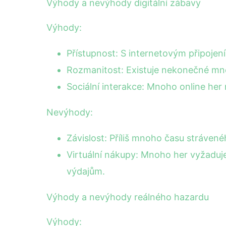
Výhody a nevýhody digitální zábavy
Výhody:
Přístupnost: S internetovým připojení
Rozmanitost: Existuje nekonečné mn
Sociální interakce: Mnoho online her
Nevýhody:
Závislost: Příliš mnoho času stráve
Virtuální nákupy: Mnoho her vyžaduje
výdajům.
Výhody a nevýhody reálného hazardu
Výhody: