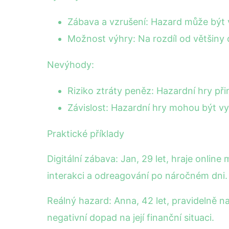
Zábava a vzrušení: Hazard může být vz
Možnost výhry: Na rozdíl od většiny d
Nevýhody:
Riziko ztráty peněz: Hazardní hry př
Závislost: Hazardní hry mohou být 
Praktické příklady
Digitální zábava: Jan, 29 let, hraje onlin
interakci a odreagování po náročném dni.
Reálný hazard: Anna, 42 let, pravidelně na
negativní dopad na její finanční situaci.