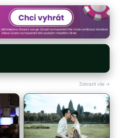
Zobrazit vše →