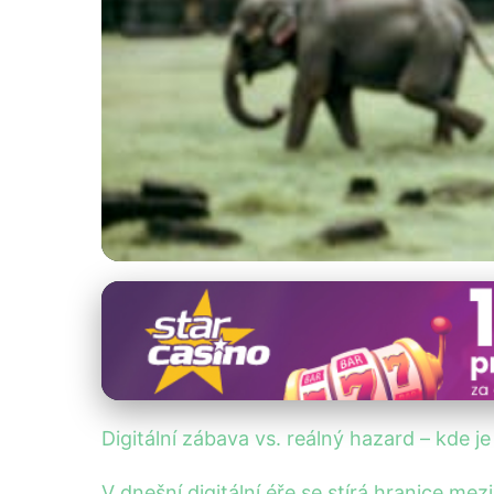
E-Sporty a Online Kasina
Digitální Hry vs. 
6. 6. 2025
· 4 min čtení · Autor: Michaela Novotná
Digitální zábava vs. reálný hazard – kde je
V dnešní digitální éře se stírá hranice me