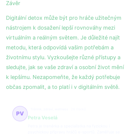
Závěr
Digitální detox může být pro hráče užitečným
nástrojem k dosažení lepší rovnováhy mezi
virtuálním a reálným světem. Je důležité najít
metodu, která odpovídá vašim potřebám a
životnímu stylu. Vyzkoušejte různé přístupy a
sledujte, jak se vaše zdraví a osobní život mění
k lepšímu. Nezapomeňte, že každý potřebuje
občas zpomalit, a to platí i v digitálním světě.
Trénink, zdraví, wellness
28 článků
PV
Petra Veselá
Petra je trenérka a specialistka na fyzickou i
psychickou přípravu hráčů e-sportů. Zaměřuje se