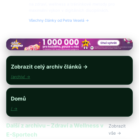
na zdraví, wellness a tréninkové metody pro
maximální výkon v digitálních disciplínách.
Všechny články od Petra Veselá →
Zobrazit celý archiv článků →
/archiv/ →
Domů
/ →
Další z archivu – Zdraví a Wellness v
Zobrazit
vše →
E-Sportech