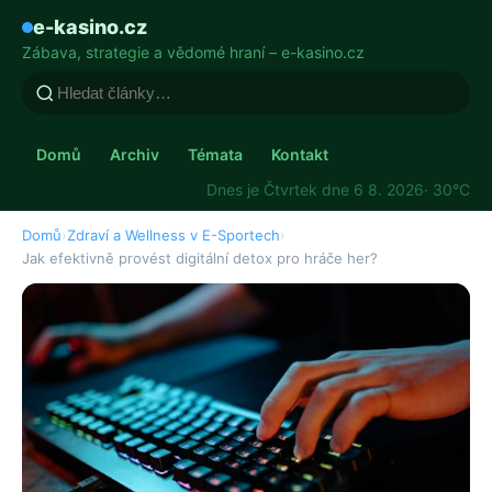
e-kasino.cz
Zábava, strategie a vědomé hraní – e-kasino.cz
Domů
Archiv
Témata
Kontakt
Dnes je Čtvrtek dne 6 8. 2026
· 30°C
Domů
›
Zdraví a Wellness v E-Sportech
›
Jak efektivně provést digitální detox pro hráče her?