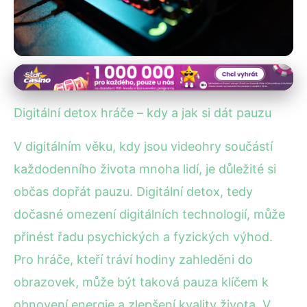
Zdraví a Wellness v E-Sportech
Jak efektivně provést digitální
Digitální detox hráče – kdy a jak si dát pauzu
detox pro hráče her?
V digitálním věku, kdy jsou videohry součástí
17. 6. 2025
· 4 min čtení · Autor: Petra Veselá
každodenního života mnoha lidí, je důležité si
občas dopřát pauzu. Digitální detox, tedy
dočasné omezení digitálních technologií, může
přinést řadu psychických a fyzických výhod.
Pro hráče, kteří tráví hodiny zahleděni do
obrazovek, může být taková pauza klíčem k
obnovení energie a zlepšení kvality života. V