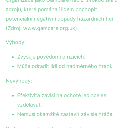
zdrojů, které pomáhají lidem pochopit
potenciální negativní dopady hazardních her
(Zdroj: www.gamcare.org.uk).
Výhody:
Zvyšuje povědomí o rizicích.
Může odradit lidi od nadměrného hraní.
Nevýhody:
Efektivita závisí na ochotě jedince se
vzdělávat.
Nemusí okamžitě zastavit závislé hráče.