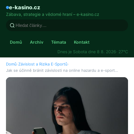
e-kasino.cz
Zábava, strategie a vědomé hraní – e-kasino.cz
Domů
Archiv
Témata
Kontakt
Dnes je Sobota dne 8 8. 2026
· 27°C
Domů
›
Závislost a Rizika E-Sportů
›
Jak se účinně bránit závislosti na online hazardu a e-sport…