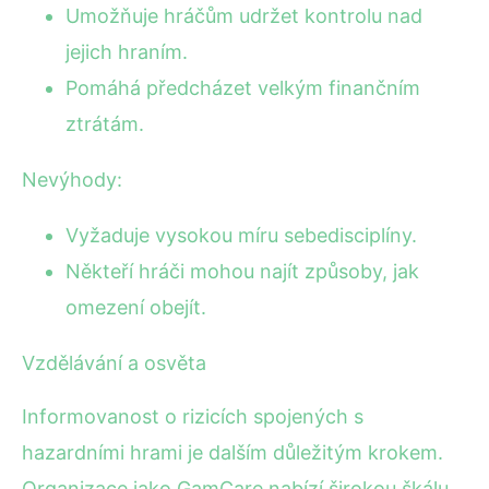
Umožňuje hráčům udržet kontrolu nad
jejich hraním.
Pomáhá předcházet velkým finančním
ztrátám.
Nevýhody:
Vyžaduje vysokou míru sebedisciplíny.
Někteří hráči mohou najít způsoby, jak
omezení obejít.
Vzdělávání a osvěta
Informovanost o rizicích spojených s
hazardními hrami je dalším důležitým krokem.
Organizace jako GamCare nabízí širokou škálu