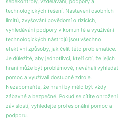
sebekontroly, vzdělávání, podpory a
technologických řešení. Nastavení osobních
limitů, zvyšování povědomí o rizicích,
vyhledávání podpory v komunitě a využívání
technologických nástrojů jsou všechno
efektivní způsoby, jak čelit této problematice.
Je důležité, aby jednotlivci, kteří cítí, že jejich
hraní může být problémové, neváhali vyhledat
pomoc a využívali dostupné zdroje.
Nezapomeňte, že hraní by mělo být vždy
zábavné a bezpečné. Pokud se cítíte ohroženi
závislostí, vyhledejte profesionální pomoc a
podporu.