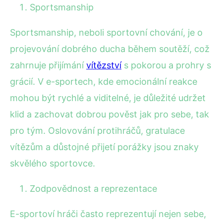
Sportsmanship
Sportsmanship, neboli sportovní chování, je o
projevování dobrého ducha během soutěží, což
zahrnuje přijímání
vítězství
s pokorou a prohry s
grácií. V e-sportech, kde emocionální reakce
mohou být rychlé a viditelné, je důležité udržet
klid a zachovat dobrou pověst jak pro sebe, tak
pro tým. Oslovování protihráčů, gratulace
vítězům a důstojné přijetí porážky jsou znaky
skvělého sportovce.
Zodpovědnost a reprezentace
E-sportoví hráči často reprezentují nejen sebe,