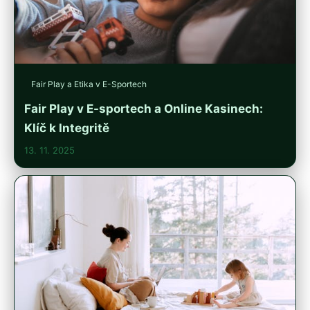
Fair Play a Etika v E-Sportech
Fair Play v E-sportech a Online Kasinech:
Klíč k Integritě
13. 11. 2025