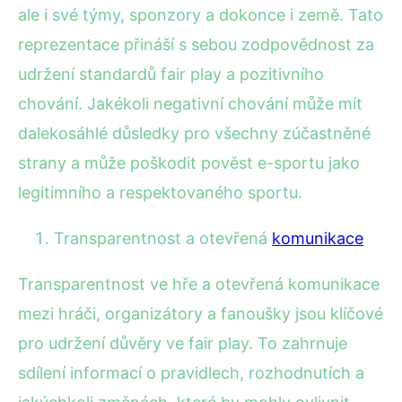
ale i své týmy, sponzory a dokonce i země. Tato
reprezentace přináší s sebou zodpovědnost za
udržení standardů fair play a pozitivního
chování. Jakékoli negativní chování může mít
dalekosáhlé důsledky pro všechny zúčastněné
strany a může poškodit pověst e-sportu jako
legitimního a respektovaného sportu.
Transparentnost a otevřená
komunikace
Transparentnost ve hře a otevřená komunikace
mezi hráči, organizátory a fanoušky jsou klíčové
pro udržení důvěry ve fair play. To zahrnuje
sdílení informací o pravidlech, rozhodnutích a