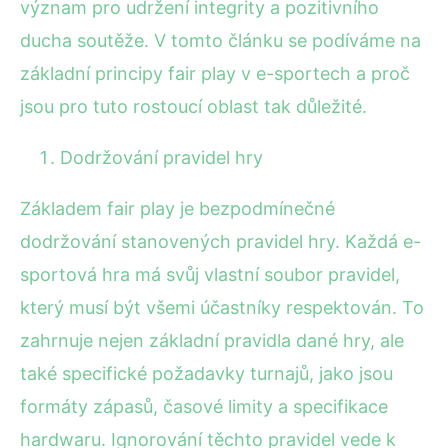
význam pro udržení integrity a pozitivního
ducha soutěže. V tomto článku se podíváme na
základní principy fair play v e-sportech a proč
jsou pro tuto rostoucí oblast tak důležité.
Dodržování pravidel hry
Základem fair play je bezpodmínečné
dodržování stanovených pravidel hry. Každá e-
sportová hra má svůj vlastní soubor pravidel,
který musí být všemi účastníky respektován. To
zahrnuje nejen základní pravidla dané hry, ale
také specifické požadavky turnajů, jako jsou
formáty zápasů, časové limity a specifikace
hardwaru. Ignorování těchto pravidel vede k