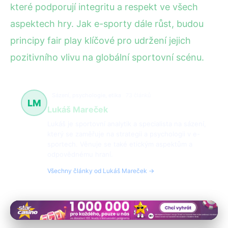
které podporují integritu a respekt ve všech
aspektech hry. Jak e-sporty dále růst, budou
principy fair play klíčové pro udržení jejich
pozitivního vlivu na globální sportovní scénu.
Sázení, psychologie, etika
73 článků
LM
Lukáš Mareček
Lukáš je sportovní analytik a specialista na sázení,
který se zaměřuje na strategii a psychologii v e-
sportech. Věnuje se také etickým aspektům a
odpovědnému hraní.
Všechny články od Lukáš Mareček →