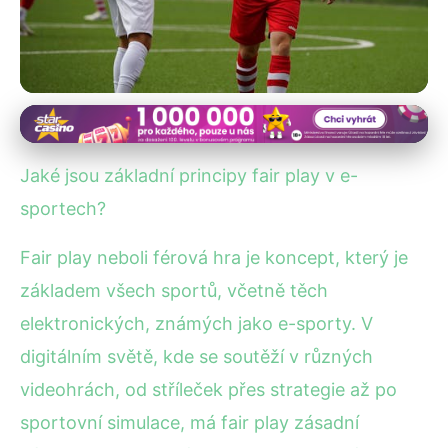
Fair Play a Etika v E-Sportech
Principy Fair Play v E-
Jaké jsou základní principy fair play v e-
Sportech: Klíč k Férové Soutěži
sportech?
28. 1. 2026
· 4 min čtení · Autor: Lukáš Mareček
Fair play neboli férová hra je koncept, který je
základem všech sportů, včetně těch
elektronických, známých jako e-sporty. V
digitálním světě, kde se soutěží v různých
videohrách, od stříleček přes strategie až po
sportovní simulace, má fair play zásadní