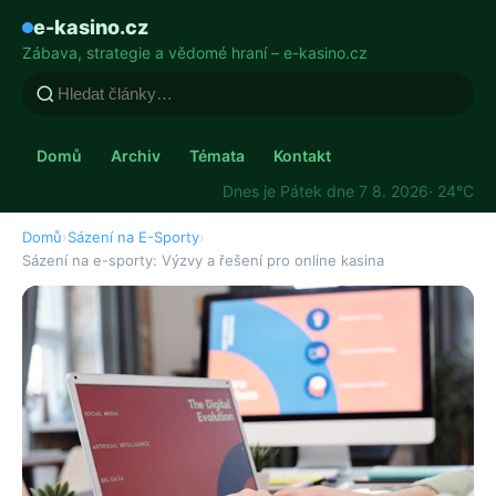
e-kasino.cz
Zábava, strategie a vědomé hraní – e-kasino.cz
Domů
Archiv
Témata
Kontakt
Dnes je Pátek dne 7 8. 2026
· 24°C
Domů
›
Sázení na E-Sporty
›
Sázení na e-sporty: Výzvy a řešení pro online kasina