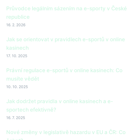
Průvodce legálním sázením na e-sporty v České
republice
16. 2. 2026
Jak se orientovat v pravidlech e-sportů v online
kasinech
17. 10. 2025
Právní regulace e-sportů v online kasinech: Co
musíte vědět
10. 10. 2025
Jak dodržet pravidla v online kasinech a e-
sportech efektivně?
16. 7. 2025
Nové změny v legislativě hazardu v EU a ČR: Co