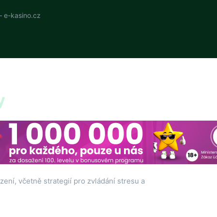
– e-kasino.cz
y
ení, včetně strategií pro zvládání stresu a