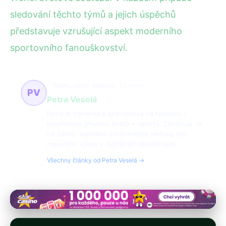
sledování těchto týmů a jejich úspěchů
představuje vzrušující aspekt moderního
sportovního fanouškovství.
Trénink, zdraví, wellness
28 článků
PV
Petra Veselá
Petra je trenérka a specialistka na fyzickou i
psychickou přípravu hráčů e-sportů. Zaměřuje se
na zdraví, wellness a tréninkové metody pro
maximální výkon v digitálních disciplínách.
Všechny články od Petra Veselá →