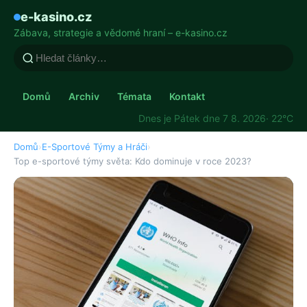
e-kasino.cz
Zábava, strategie a vědomé hraní – e-kasino.cz
Domů
Archiv
Témata
Kontakt
Dnes je Pátek dne 7 8. 2026
· 22°C
Domů
›
E-Sportové Týmy a Hráči
›
Top e-sportové týmy světa: Kdo dominuje v roce 2023?