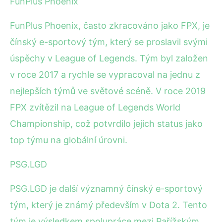
FunPlus Phoenix
FunPlus Phoenix, často zkracováno jako FPX, je
čínský e-sportový tým, který se proslavil svými
úspěchy v League of Legends. Tým byl založen
v roce 2017 a rychle se vypracoval na jednu z
nejlepších týmů ve světové scéně. V roce 2019
FPX zvítězil na League of Legends World
Championship, což potvrdilo jejich status jako
top týmu na globální úrovni.
PSG.LGD
PSG.LGD je další významný čínský e-sportový
tým, který je známý především v Dota 2. Tento
tým je výsledkem spolupráce mezi Pařížským