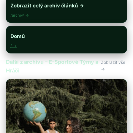
Zobrazit celý archiv článků →
/archiv/ →
Domů
/ →
Další z archivu – E-Sportové Týmy a
Zobrazit vše
→
Hráči