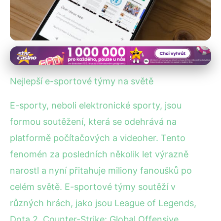
E-Sportové Týmy a Hráči
Top e-sportové týmy světa:
Nejlepší e-sportové týmy na světě
Kdo dominuje v roce 2023?
E-sporty, neboli elektronické sporty, jsou
23. 1. 2026
· 5 min čtení · Autor: Petra Veselá
formou soutěžení, která se odehrává na
platformě počítačových a videoher. Tento
fenomén za posledních několik let výrazně
narostl a nyní přitahuje miliony fanoušků po
celém světě. E-sportové týmy soutěží v
různých hrách, jako jsou League of Legends,
Dota 2, Counter-Strike: Global Offensive,