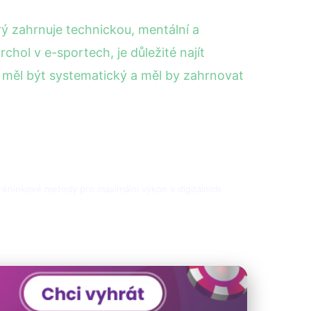
rý zahrnuje technickou, mentální a
chol v e-sportech, je důležité najít
y měl být systematický a měl by zahrnovat
 tréninkové metody pro maximální výkon v digitálních