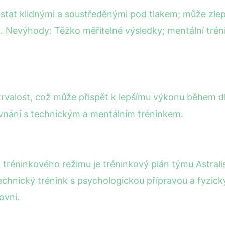
tat klidnými a soustředěnými pod tlakem; může zlepš
 Nevýhody: Těžko měřitelné výsledky; mentální tréni
ytrvalost, což může přispět k lepšímu výkonu během
ovnání s technickým a mentálním tréninkem.
tréninkového režimu je tréninkový plán týmu Astrali
echnický trénink s psychologickou přípravou a fyzick
ovni.