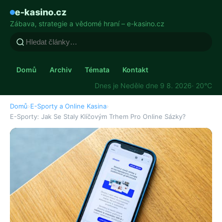
e-kasino.cz
Zábava, strategie a vědomé hraní – e-kasino.cz
Domů
Archiv
Témata
Kontakt
Dnes je Neděle dne 9 8. 2026
· 20°C
Domů
›
E-Sporty a Online Kasina
›
E-Sporty: Jak Se Staly Klíčovým Trhem Pro Online Sázky?