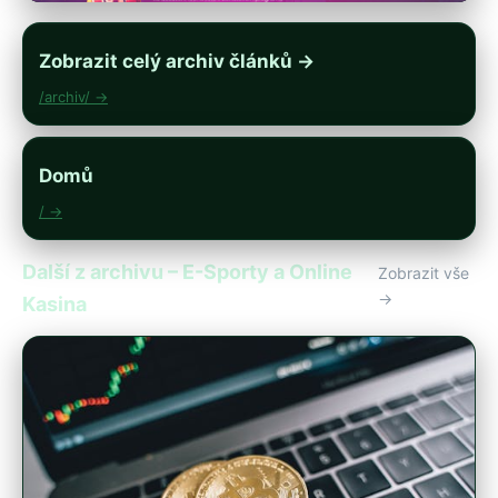
Zobrazit celý archiv článků →
/archiv/ →
Domů
/ →
Další z archivu – E-Sporty a Online
Zobrazit vše
→
Kasina