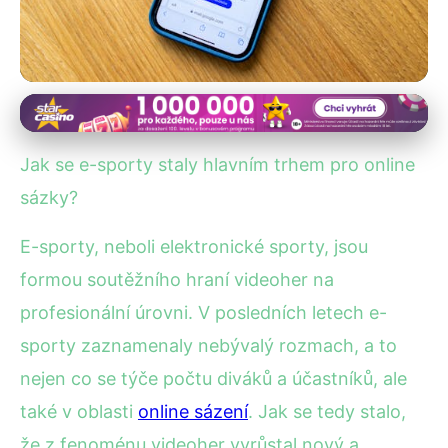
E-Sporty a Online Kasina
E-Sporty: Jak Se Staly
Jak se e-sporty staly hlavním trhem pro online
Klíčovým Trhem Pro Online
sázky?
Sázky?
E-sporty, neboli elektronické sporty, jsou
formou soutěžního hraní videoher na
10. 2. 2026
· 4 min čtení · Autor: Michaela Novotná
profesionální úrovni. V posledních letech e-
sporty zaznamenaly nebývalý rozmach, a to
nejen co se týče počtu diváků a účastníků, ale
také v oblasti
online sázení
. Jak se tedy stalo,
že z fenoménu videoher vyrůstal nový a