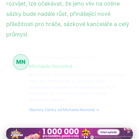
rozvíjet, lze očekávat, že jeho vliv na online
sázky bude nadále růst, přinášející nové
příležitosti pro hráče, sázkové kanceláře a celý
průmysl.
E-sporty, technologie, kasina
139 článků
MN
Michaela Novotná
Michaela je expertka na e-sporty a online kasina s
vášní pro technologie a vývoj her. Svým
přehledem a zkušenostmi pomáhá čtenářům
orientovat se v rychle se měnícím světě
digitálního hazardu.
Všechny články od Michaela Novotná →