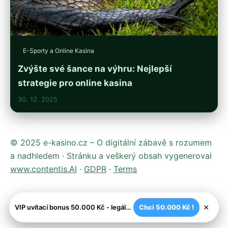
E-Sporty a Online Kasina
Zvýšte své šance na výhru: Nejlepší
strategie pro online kasina
30. 12. 2025
© 2025 e-kasino.cz – O digitální zábavě s rozumem
a nadhledem · Stránku a veškerý obsah vygeneroval
www.contentis.AI
·
GDPR
·
Terms
×
VIP uvítací bonus 50.000 Kč - legální české kasíno
Chci 50.000 Kč !