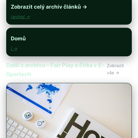
Zobrazit celý archiv článků →
/archiv/ →
Domů
/ →
Další z archivu – Fair Play a Etika v E-
Zobrazit
vše →
Sportech