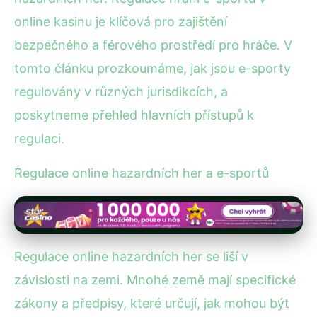
online kasinu je klíčová pro zajištění
bezpečného a férového prostředí pro hráče. V
tomto článku prozkoumáme, jak jsou e-sporty
regulovány v různých jurisdikcích, a
poskytneme přehled hlavních přístupů k
regulaci.
Regulace online hazardních her a e-sportů
Regulace online hazardních her se liší v
závislosti na zemi. Mnohé země mají specifické
zákony a předpisy, které určují, jak mohou být