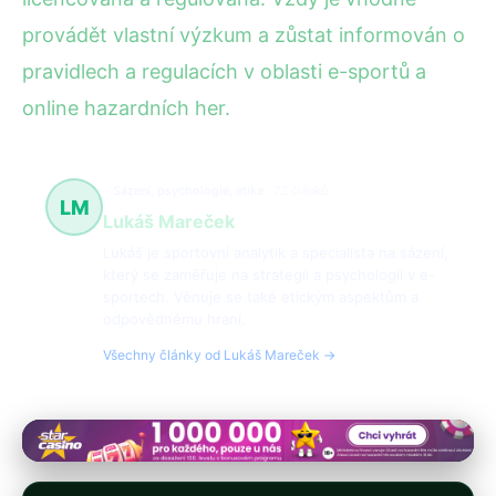
provádět vlastní výzkum a zůstat informován o
pravidlech a regulacích v oblasti e-sportů a
online hazardních her.
Sázení, psychologie, etika
73 článků
LM
Lukáš Mareček
Lukáš je sportovní analytik a specialista na sázení,
který se zaměřuje na strategii a psychologii v e-
sportech. Věnuje se také etickým aspektům a
odpovědnému hraní.
Všechny články od Lukáš Mareček →