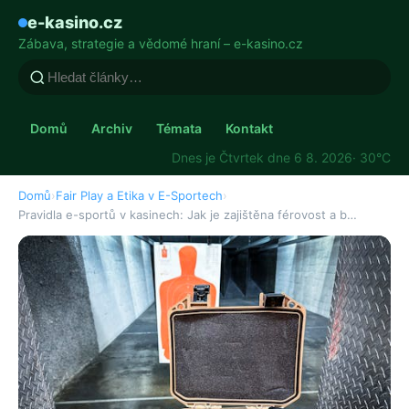
e-kasino.cz
Zábava, strategie a vědomé hraní – e-kasino.cz
Domů
Archiv
Témata
Kontakt
Dnes je Čtvrtek dne 6 8. 2026
· 30°C
Domů
›
Fair Play a Etika v E-Sportech
›
Pravidla e-sportů v kasinech: Jak je zajištěna férovost a b…