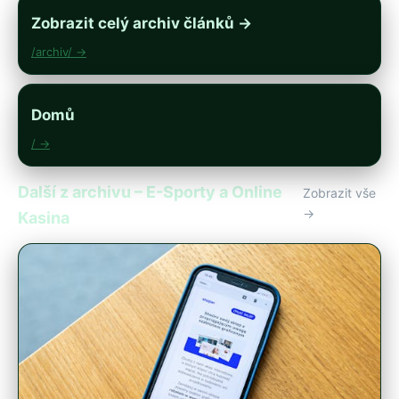
Zobrazit celý archiv článků →
/archiv/ →
Domů
/ →
Další z archivu – E-Sporty a Online
Zobrazit vše
→
Kasina