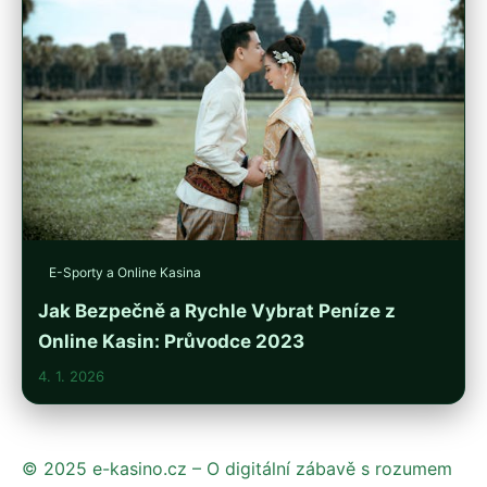
E-Sporty a Online Kasina
Jak Bezpečně a Rychle Vybrat Peníze z
Online Kasin: Průvodce 2023
4. 1. 2026
© 2025 e-kasino.cz – O digitální zábavě s rozumem