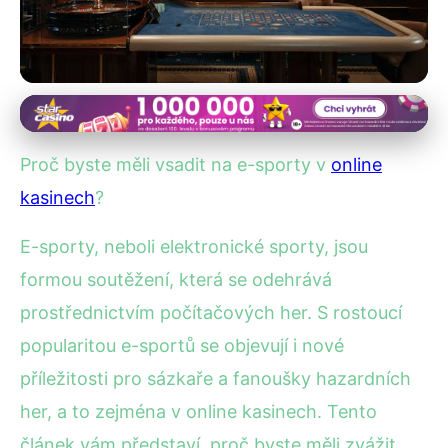
E-Sporty a Online Kasina
E-sporty v kasinech: Proč si
Proč byste měli vsadit na e-sporty v
online
zvolit sázení na videohry?
kasinech
?
8. 7. 2025
· 4 min čtení · Autor: Michaela Novotná
E-sporty, neboli elektronické sporty, jsou
formou soutěžení, která se odehrává
prostřednictvím počítačových her. S rostoucí
popularitou e-sportů se objevují i nové
příležitosti pro sázkaře a fanoušky hazardních
her, a to zejména v online kasinech. Tento
článek vám představí, proč byste měli zvážit