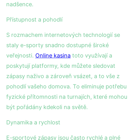
nadšence.
Přístupnost a pohodlí
S rozmachem internetových technologií se
staly e-sporty snadno dostupné široké
veřejnosti.
Online kasina
toto využívají a
poskytují platformy, kde můžete sledovat
zápasy naživo a zároveň vsázet, a to vše z
pohodlí vašeho domova. To eliminuje potřebu
fyzické přítomnosti na turnajích, které mohou
být pořádány kdekoli na světě.
Dynamika a rychlost
E-sportové zápasy jsou často rychlé a plné