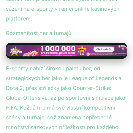
sázení na e-sporty v rámci online kasinových
platforem.
Rozmanitost her a turnajů
E-sporty nabízí širokou paletu her, od
strategických her jako je League of Legends a
Dota 2, přes střílečky jako Counter-Strike:
Global Offensive, až po sportovní simulace jako
FIFA. Každá hra má své vlastní kompetitivní
scény a turnaje, což znamená nepřeberné
množství sázkových příležitostí pro každého