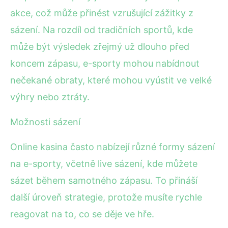
akce, což může přinést vzrušující zážitky z
sázení. Na rozdíl od tradičních sportů, kde
může být výsledek zřejmý už dlouho před
koncem zápasu, e-sporty mohou nabídnout
nečekané obraty, které mohou vyústit ve velké
výhry nebo ztráty.
Možnosti sázení
Online kasina často nabízejí různé formy sázení
na e-sporty, včetně live sázení, kde můžete
sázet během samotného zápasu. To přináší
další úroveň strategie, protože musíte rychle
reagovat na to, co se děje ve hře.