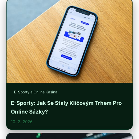
E-Sporty a Online Kasina
E-Sporty: Jak Se Staly Klíčovým Trhem Pro
Online Sázky?
10. 2. 2026