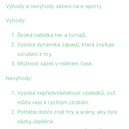
Výhody a nevýhody sázení na e-sporty
Výhody:
Široká nabídka her a turnajů.
Vysoká dynamika zápasů, která zvyšuje
vzrušení z hry.
Možnost sázet v reálném čase.
Nevýhody:
Vysoká nepředvídatelnost výsledků, což
může vést k rychlým ztrátám.
Potřeba dobře znát hry a scény, aby byly
sázky úspěšné.