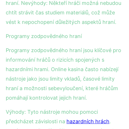
hraní. Nevýhody: Někteří hráči možná nebudou
chtít strávit čas studiem materiálů, což může
vést k nepochopení důležitých aspektů hraní.
Programy zodpovědného hraní
Programy zodpovědného hraní jsou klíčové pro
informování hráčů o rizicích spojených s
hazardními hrami. Online kasina často nabízejí
nástroje jako jsou limity vkladů, časové limity
hraní a možnosti sebevyloučení, které hráčům
pomáhají kontrolovat jejich hraní.
Výhody: Tyto nástroje mohou pomoci
předcházet závislosti na
hazardních hrách
.