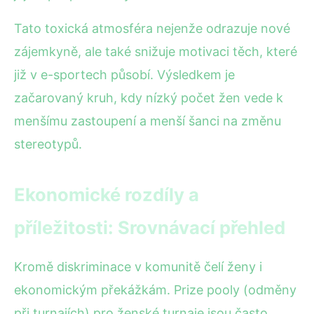
Tato toxická atmosféra nejenže odrazuje nové
zájemkyně, ale také snižuje motivaci těch, které
již v e-sportech působí. Výsledkem je
začarovaný kruh, kdy nízký počet žen vede k
menšímu zastoupení a menší šanci na změnu
stereotypů.
Ekonomické rozdíly a
příležitosti: Srovnávací přehled
Kromě diskriminace v komunitě čelí ženy i
ekonomickým překážkám. Prize pooly (odměny
při turnajích) pro ženské turnaje jsou často