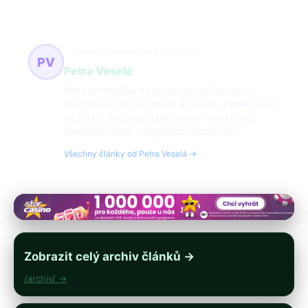
Trénink, zdraví, wellness
28 článků
PV
Petra Veselá
Petra je trenérka a specialistka na fyzickou i
psychickou přípravu hráčů e-sportů. Zaměřuje se
na zdraví, wellness a tréninkové metody pro
maximální výkon v digitálních disciplínách.
Všechny články od Petra Veselá →
Zobrazit celý archiv článků →
/archiv/ →