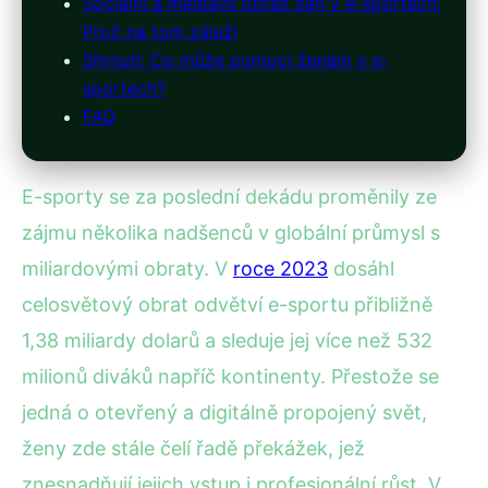
Sociální a mediální obraz žen v e-sportech:
Proč na tom záleží
Shrnutí: Co může pomoci ženám v e-
sportech?
FAQ
E-sporty se za poslední dekádu proměnily ze
zájmu několika nadšenců v globální průmysl s
miliardovými obraty. V
roce 2023
dosáhl
celosvětový obrat odvětví e-sportu přibližně
1,38 miliardy dolarů a sleduje jej více než 532
milionů diváků napříč kontinenty. Přestože se
jedná o otevřený a digitálně propojený svět,
ženy zde stále čelí řadě překážek, jež
znesnadňují jejich vstup i profesionální růst. V