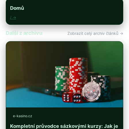
Domů
/ →
Další z archivu
Zobrazit celý archiv článků →
e-kasino.cz
Kompletní průvodce sázkovými kurzy: Jak je