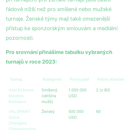
řádově nižší než pro smíšené nebo mužské
turnaje. Ženské týmy mají také omezenější
přístup ke sponzorským smlouvám a mediální
pozornosti.
Pro srovnání přinášíme tabulku vybraných
turnajů v roce 2023:
Turnaj
Kategorie
Prize pool
Počet účastnic (
Intel Extreme
Smíšený
1 000 000
2 (z 80)
Masters
(většina
USD
Katowice
mužů)
VALORANT
Ženský
500 000
60
Game
USD
Changers
Championship