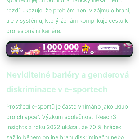
sportech jejich podíl dramaticky klesá. Tento
rozdíl ukazuje, že problém není v zájmu o hraní,
ale v systému, který ženám komplikuje cestu k
profesionální kariéře.
Neviditelné bariéry a genderová
diskriminace v e-sportech
Prostředí e-sportů je často vnímáno jako „klub
pro chlapce“. Výzkum společnosti Reach3
Insights z roku 2022 ukázal, že 70 % hráček
zažilo během online hraní diskriminační nebo