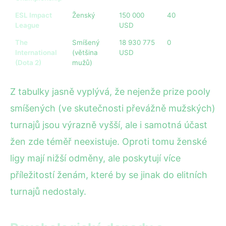
ESL Impact
Ženský
150 000
40
League
USD
The
Smíšený
18 930 775
0
International
(většina
USD
(Dota 2)
mužů)
Z tabulky jasně vyplývá, že nejenže prize pooly
smíšených (ve skutečnosti převážně mužských)
turnajů jsou výrazně vyšší, ale i samotná účast
žen zde téměř neexistuje. Oproti tomu ženské
ligy mají nižší odměny, ale poskytují více
příležitostí ženám, které by se jinak do elitních
turnajů nedostaly.