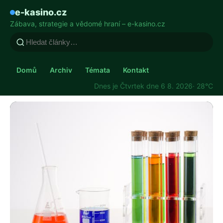
e-kasino.cz
Zábava, strategie a vědomé hraní – e-kasino.cz
Domů
Archiv
Témata
Kontakt
Dnes je Čtvrtek dne 6 8. 2026
· 28°C