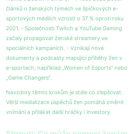
článků o ženských týmech ve špičkových e-
sportových médiích vzrostl o 37 % oproti roku
2021. - Společnosti Twitch a YouTube Gaming
začaly propagovat ženské streamery ve
speciálních kampaních. - Vznikají nové
dokumenty a podcasty mapující příběhy žen v
e-sportech, například „Women of Esports“ nebo
„Game Changers“.
Navzdory těmto krokům je stále co zlepšovat.
Větší medializace úspěchů žen pomáhá změnit
vnímání a přilákat další hráčky i investory.
Shrnutí: Co může pomoci ženám