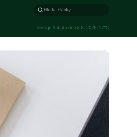
Dnes je Sobota dne 8 8. 2026
· 27°C