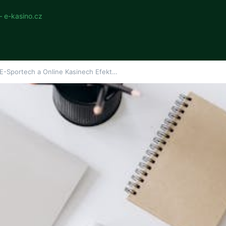
– e-kasino.cz
 E-Sportech a Online Kasinech Efekt…