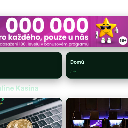
Domů
/ →
nline Kasina