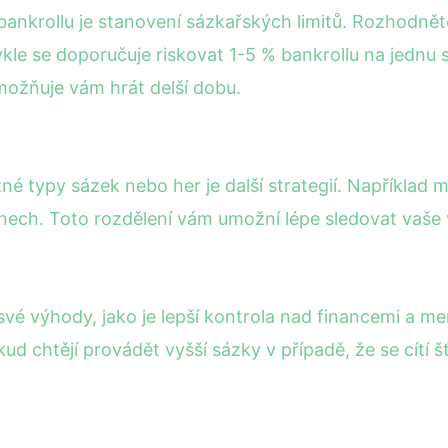
ankrollu je stanovení sázkařských limitů. Rozhodněte
ykle se doporučuje riskovat 1-5 % bankrollu na jedn
možňuje vám hrát delší dobu.
zné typy sázek nebo her je další strategií. Například
asinech. Toto rozdělení vám umožní lépe sledovat vaše
své výhody, jako je lepší kontrola nad financemi a me
ud chtějí provádět vyšší sázky v případě, že se cítí 