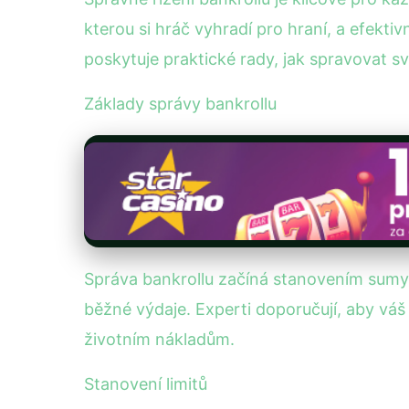
kterou si hráč vyhradí pro hraní, a efekti
poskytuje praktické rady, jak spravovat sv
Základy správy bankrollu
Správa bankrollu začíná stanovením sumy, 
běžné výdaje. Experti doporučují, aby váš
životním nákladům.
Stanovení limitů