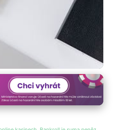
line Kasinech
online kasinech. Bankroll je suma peněz,