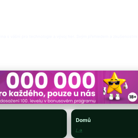
asina s vášní pro technologie a vývoj her. Svým přehledem a zkušenostm
Domů
/ →