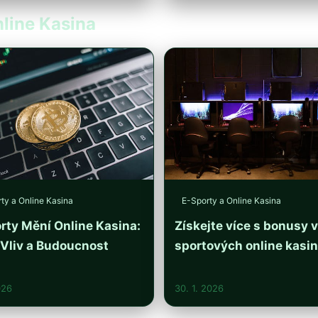
nline Kasina
ty a Online Kasina
E-Sporty a Online Kasina
rty Mění Online Kasina:
Získejte více s bonusy v
 Vliv a Budoucnost
sportových online kasi
026
30. 1. 2026