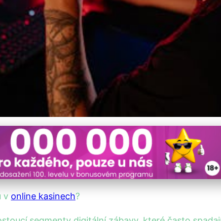
ortech a Online Kasinech
ů v
online kasinech
?
ostoucí segmenty digitální zábavy, které často spadaj