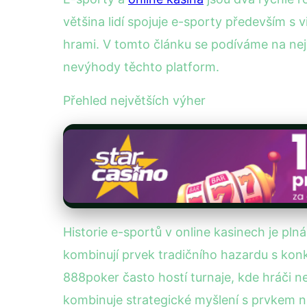
většina lidí spojuje e-sporty především s 
hrami. V tomto článku se podíváme na nejv
nevýhody těchto platform.
Přehled největších výher
Historie e-sportů v online kasinech je pl
kombinují prvek tradičního hazardu s konk
888poker často hostí turnaje, kde hráči ne
kombinuje strategické myšlení s prvkem 