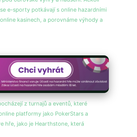
e se e-sporty potkávají s online hazardními
v online kasinech, a porovnáme výhody a
ocházejí z turnajů a eventů, které
online platformy jako PokerStars a
e hře, jako je Hearthstone, která