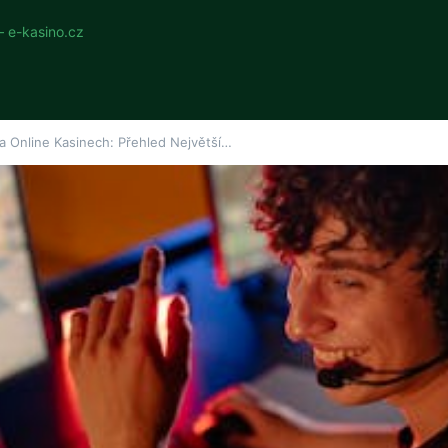
– e-kasino.cz
a Online Kasinech: Přehled Největší…