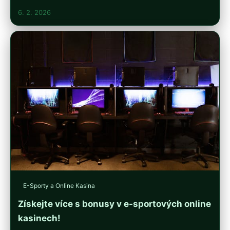
6. 2. 2026
E-Sporty a Online Kasina
Získejte více s bonusy v e-sportových online
kasinech!