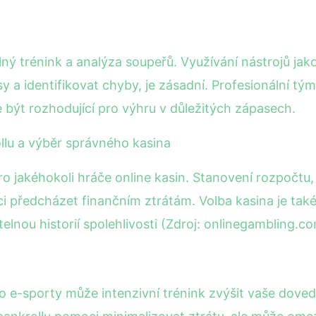
ý trénink a analýza soupeřů. Využívání nástrojů jako 
 identifikovat chyby, je zásadní. Profesionální týmy 
e být rozhodující pro výhru v důležitých zápasech.
ollu a výběr správného kasina
pro jakéhokoli hráče online kasin. Stanovení rozpočtu
předcházet finančním ztrátám. Volba kasina je také d
lnou historií spolehlivosti (Zdroj: onlinegambling.co
o e-sporty může intenzivní trénink zvýšit vaše dovedn