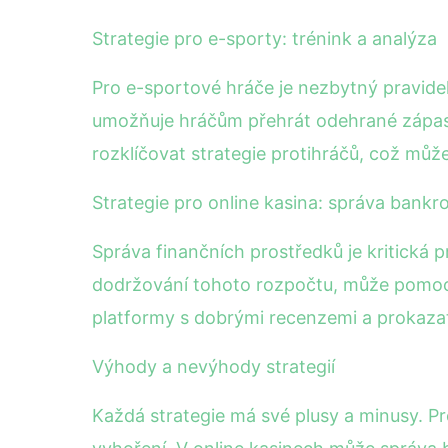
Strategie pro e-sporty: trénink a analýza
Pro e-sportové hráče je nezbytný pravideln
umožňuje hráčům přehrát odehrané zápasy a
rozklíčovat strategie protihráčů, což můž
Strategie pro online kasina: správa bankr
Správa finančních prostředků je kritická 
dodržování tohoto rozpočtu, může pomoci 
platformy s dobrými recenzemi a prokazate
Výhody a nevýhody strategií
Každá strategie má své plusy a minusy. Pr