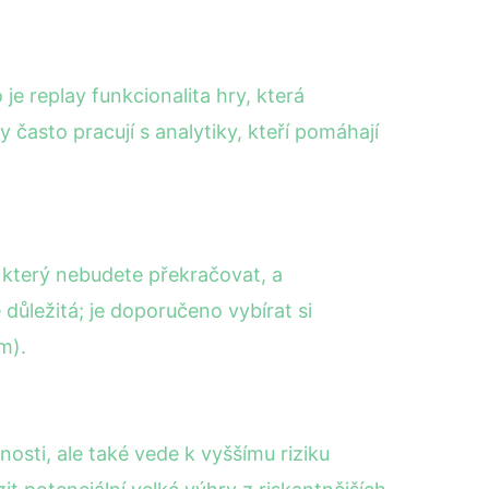
je replay funkcionalita hry, která
často pracují s analytiky, kteří pomáhají
, který nebudete překračovat, a
ůležitá; je doporučeno vybírat si
m).
osti, ale také vede k vyššímu riziku