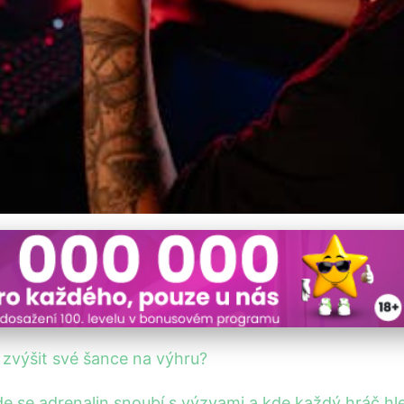
výhru v e-sportech a onl
e
k zvýšit své šance na výhru?
 kde se adrenalin snoubí s výzvami a kde každý hráč h