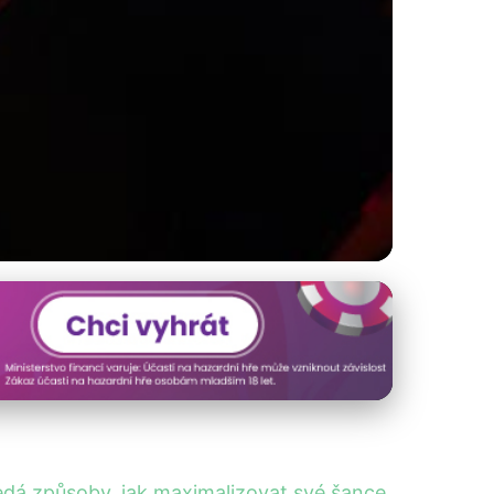
ine kasinech:
ledá způsoby, jak maximalizovat své šance