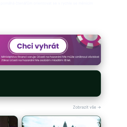
i pomáhá čtenářům orientovat se v rychle se měnícím
Zobrazit vše →