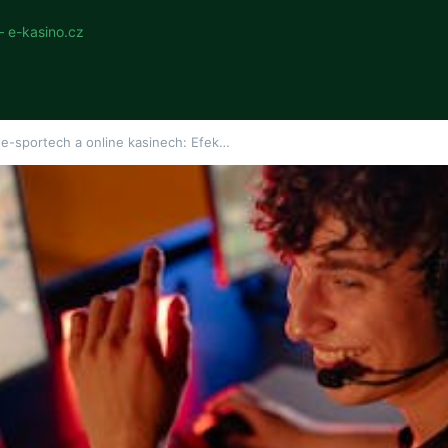
– e-kasino.cz
 e-sportech a online kasinech: Efek…